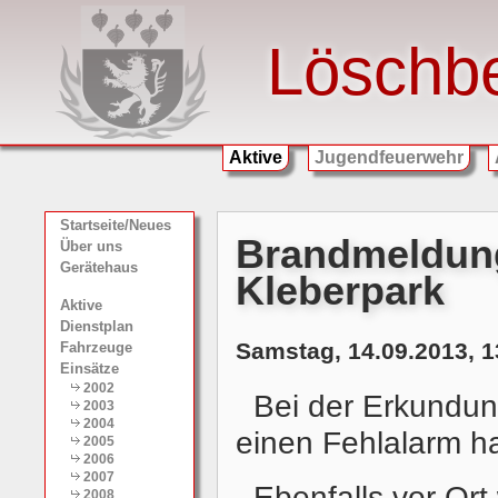
Löschb
Aktive
Jugendfeuerwehr
Startseite/Neues
Brandmeldung
Über uns
Gerätehaus
Kleberpark
Aktive
Dienstplan
Samstag, 14.09.2013, 1
Fahrzeuge
Einsätze
2002
Bei der Erkundung
2003
2004
einen Fehlalarm h
2005
2006
2007
Ebenfalls vor Ort
2008