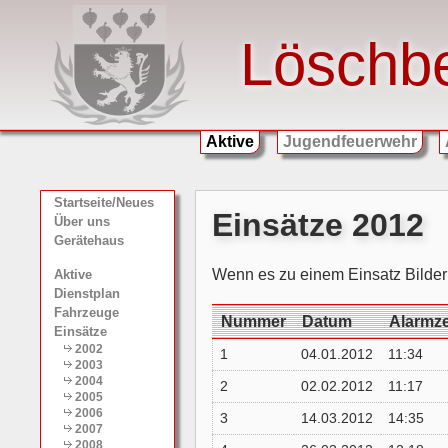
Löschb
Aktive
Jugendfeuerwehr
Startseite/Neues
Einsätze 2012
Über uns
Gerätehaus
Wenn es zu einem Einsatz Bilder 
Aktive
Dienstplan
Fahrzeuge
Nummer
Datum
Alarmze
Einsätze
2002
1
04.01.2012
11:34
2003
2004
2
02.02.2012
11:17
2005
2006
3
14.03.2012
14:35
2007
2008