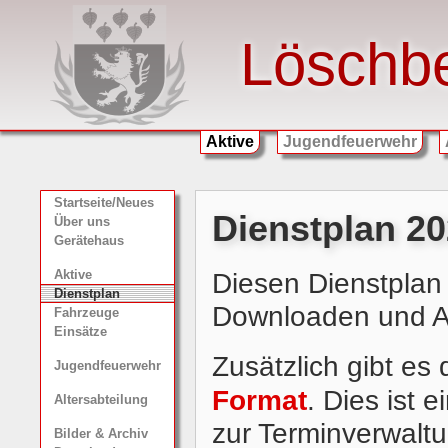
Löschb
Aktive
Jugendfeuerwehr
Startseite/Neues
Dienstplan 2
Über uns
Gerätehaus
Diesen Dienstplan 
Aktive
Dienstplan
Downloaden und 
Fahrzeuge
Einsätze
Zusätzlich gibt es
Jugendfeuerwehr
Format
. Dies ist
Altersabteilung
zur Terminverwaltu
Bilder & Archiv