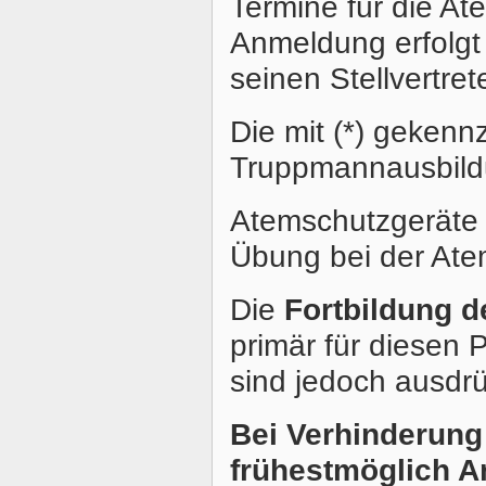
Termine für die At
Anmeldung erfolgt
seinen Stellvertre
Die mit
(*)
gekennze
Truppmannausbild
Atemschutzgeräte 
Übung bei der Ate
Die
Fortbildung d
primär für diesen 
sind jedoch ausdrü
Bei Verhinderung 
frühestmöglich A