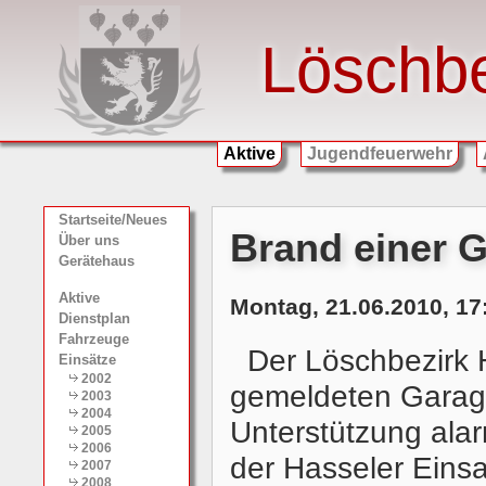
Löschb
Aktive
Jugendfeuerwehr
Startseite/Neues
Brand einer 
Über uns
Gerätehaus
Aktive
Montag, 21.06.2010, 17
Dienstplan
Fahrzeuge
Der Löschbezirk 
Einsätze
2002
gemeldeten Garag
2003
2004
Unterstützung alar
2005
2006
der Hasseler Einsa
2007
2008