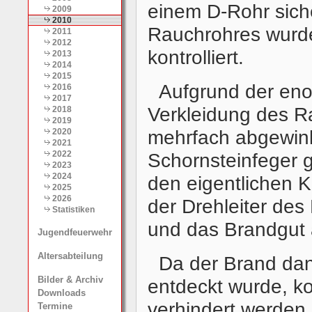
einem D-Rohr sich
2009
2010
Rauchrohres wurd
2011
2012
kontrolliert.
2013
2014
2015
Aufgrund der eno
2016
2017
Verkleidung des R
2018
2019
mehrfach abgewin
2020
2021
Schornsteinfeger g
2022
2023
den eigentlichen 
2024
2025
2026
der Drehleiter des 
Statistiken
und das Brandgut
Jugendfeuerwehr
Altersabteilung
Da der Brand dan
Bilder & Archiv
entdeckt wurde, k
Downloads
verhindert werden.
Termine