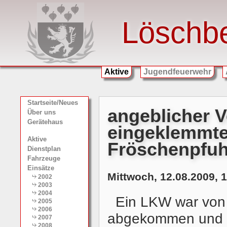
Löschb
Aktive
Jugendfeuerwehr
Startseite/Neues
angeblicher V
Über uns
Gerätehaus
eingeklemmte
Aktive
Fröschenpfuh
Dienstplan
Fahrzeuge
Einsätze
Mittwoch, 12.08.2009, 
2002
2003
2004
Ein LKW war von 
2005
2006
abgekommen und mi
2007
2008