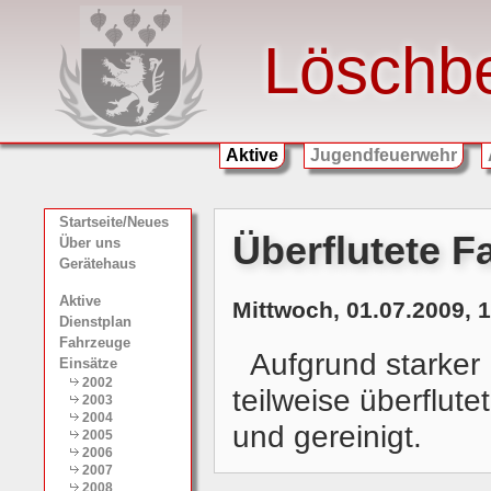
Löschb
Aktive
Jugendfeuerwehr
Startseite/Neues
Überflutete 
Über uns
Gerätehaus
Aktive
Mittwoch, 01.07.2009, 
Dienstplan
Fahrzeuge
Aufgrund starker
Einsätze
2002
teilweise überflute
2003
2004
und gereinigt.
2005
2006
2007
2008