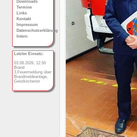
Downloads
Termine
Links
Kontakt
Impressum
Datenschutzerklärung
Intern
Letzter Einsatz:
03.08.2026, 12:50
Brand
3,Feuermeldung über
Brandmeldeanlage,
Geistkircherstr