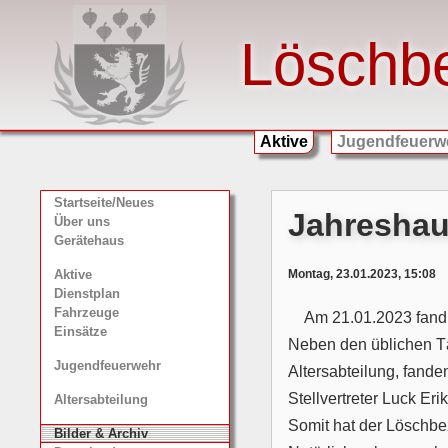
Löschb
Aktive
Jugendfeuerw
Startseite/Neues
Jahreshau
Über uns
Gerätehaus
Montag, 23.01.2023, 15:08
Aktive
Dienstplan
Fahrzeuge
Am 21.01.2023 fand 
Einsätze
Neben den üblichen Tä
Jugendfeuerwehr
Altersabteilung, fand
Stellvertreter Luck Eri
Altersabteilung
Somit hat der Löschbez
Bilder & Archiv