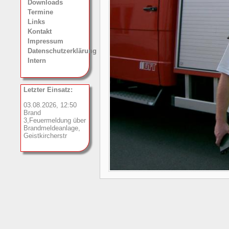
Downloads
Termine
Links
Kontakt
Impressum
Datenschutzerklärung
Intern
Letzter Einsatz:
03.08.2026, 12:50
Brand
3,Feuermeldung über
Brandmeldeanlage,
Geistkircherstr