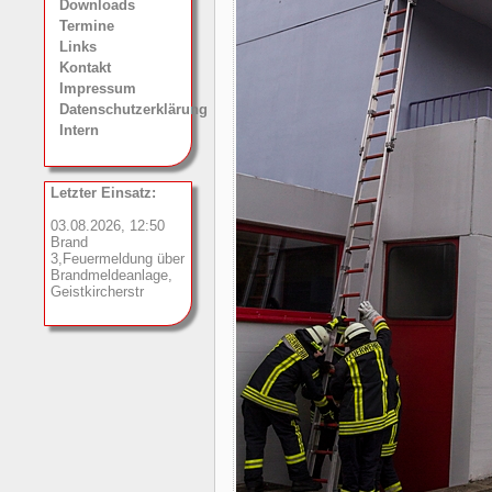
Downloads
Termine
Links
Kontakt
Impressum
Datenschutzerklärung
Intern
Letzter Einsatz:
03.08.2026, 12:50
Brand
3,Feuermeldung über
Brandmeldeanlage,
Geistkircherstr