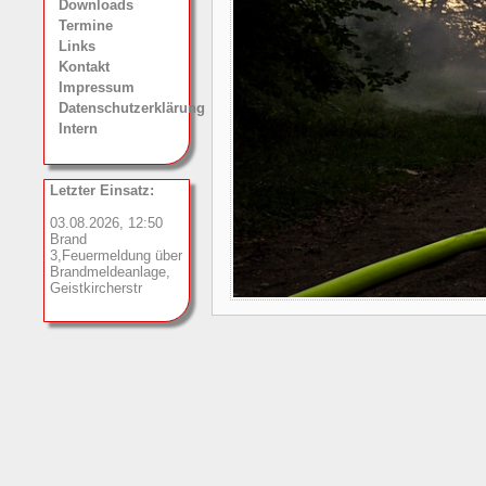
Downloads
Termine
Links
Kontakt
Impressum
Datenschutzerklärung
Intern
Letzter Einsatz:
03.08.2026, 12:50
Brand
3,Feuermeldung über
Brandmeldeanlage,
Geistkircherstr