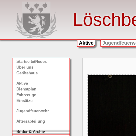
Löschb
Aktive
Jugendfeuerw
Startseite/Neues
Über uns
Gerätehaus
Aktive
Dienstplan
Fahrzeuge
Einsätze
Jugendfeuerwehr
Altersabteilung
Bilder & Archiv