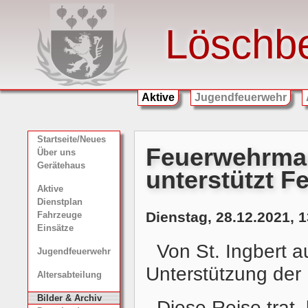
Löschb
Aktive
Jugendfeuerwehr
Startseite/Neues
Feuerwehrman
Über uns
Gerätehaus
unterstützt F
Aktive
Dienstplan
Dienstag, 28.12.2021, 1
Fahrzeuge
Einsätze
Von St. Ingbert a
Jugendfeuerwehr
Unterstützung der
Altersabteilung
Bilder & Archiv
Diese Reise trat,