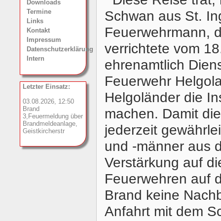
Downloads
Schwan aus St. Ing
Termine
Links
Feuerwehrmann, der
Kontakt
Impressum
verrichtete vom 1
Datenschutzerklärung
Intern
ehrenamtlich Dienst
Feuerwehr Helgolan
Letzter Einsatz:
Helgoländer die In
03.08.2026, 12:50
Brand
machen. Damit die
3,Feuermeldung über
Brandmeldeanlage,
jederzeit gewährle
Geistkircherstr
und -männer aus 
Verstärkung auf di
Feuerwehren auf 
Brand keine Nachb
Anfahrt mit dem S