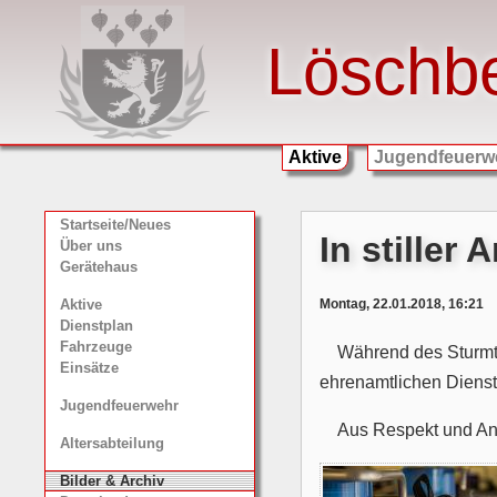
Löschb
Aktive
Jugendfeuerw
Startseite/Neues
In stiller
Über uns
Gerätehaus
Montag, 22.01.2018, 16:21
Aktive
Dienstplan
Fahrzeuge
Während des Sturmti
Einsätze
ehrenamtlichen Dienst
Jugendfeuerwehr
Aus Respekt und Ant
Altersabteilung
Bilder & Archiv