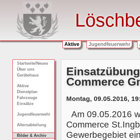
Löschb
Aktive
Jugendfeuerwehr
Startseite/Neues
Einsatzübung
Über uns
Gerätehaus
Commerce G
Aktive
Dienstplan
Montag, 09.05.2016, 19
Fahrzeuge
Einsätze
Am 09.05.2016 w
Jugendfeuerwehr
Commerce St.Ingb
Altersabteilung
Gewerbegebiet ein
Bilder & Archiv