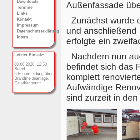
Downloads
Außenfassade über
Termine
Links
Zunächst wurde d
Kontakt
Impressum
und anschließend 
Datenschutzerklärung
Intern
erfolgte ein zweif
Nachdem nun auc
Letzter Einsatz:
befindet sich das
03.08.2026, 12:50
Brand
3,Feuermeldung über
komplett renovier
Brandmeldeanlage,
Geistkircherstr
Aufwändige Renov
sind zurzeit in den