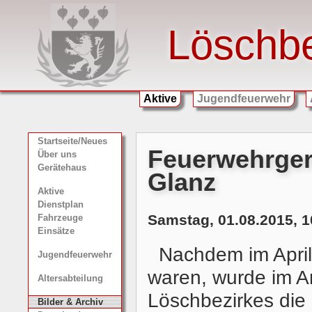
Löschb
Aktive
Jugendfeuerwehr
Startseite/Neues
Feuerwehrger
Über uns
Gerätehaus
Glanz
Aktive
Dienstplan
Samstag, 01.08.2015, 1
Fahrzeuge
Einsätze
Nachdem im April
Jugendfeuerwehr
waren, wurde im A
Altersabteilung
Löschbezirkes die
Bilder & Archiv