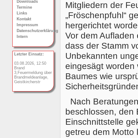
Downloads
Mitgliedern der F
Termine
„Fröschenpfuhl“ ge
Links
Kontakt
hergerichtet worde
Impressum
Datenschutzerklärung
Vor dem Aufladen 
Intern
dass der Stamm vor
Unbekannten ungef
Letzter Einsatz:
03.08.2026, 12:50
eingesägt worden w
Brand
3,Feuermeldung über
Baumes wie ursprü
Brandmeldeanlage,
Geistkircherstr
Sicherheitsgründen
Nach Beratungen
beschlossen, den 
Einschnittstelle g
getreu dem Motto l